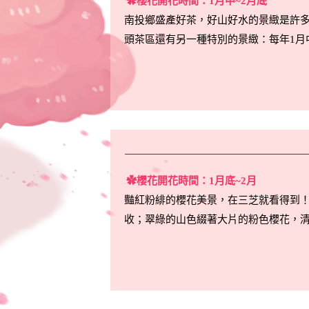
✿櫻花開花時間：1月中~2月底
南投鄉盛產好茶，好山好水的景緻是許
頭茶區還有另一種特別的景緻：每年1月
✿櫻花開花時間：1月底~2月
豔紅粉緋的櫻花美景，在三芝就看得到！
收；翠綠的山色綴著大片的粉色櫻花，