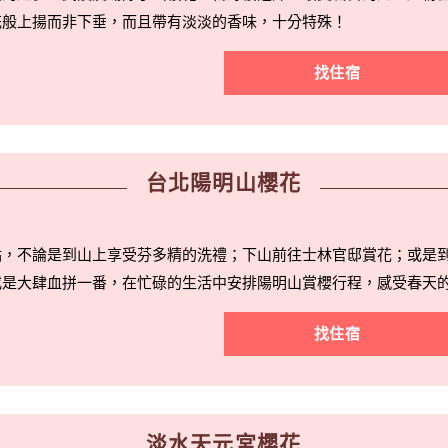
花般上揚而非下垂，而且帶有淡淡的香味，十分特殊！
找住宿
台北陽明山櫻花
點，不論是到山上享受芬多精的洗禮；下山前往士林官邸賞花；或是
或是大肆血拼一番，在忙碌的生活中安排陽明山賞櫻行程，感受春天
找住宿
淡水天元宮櫻花