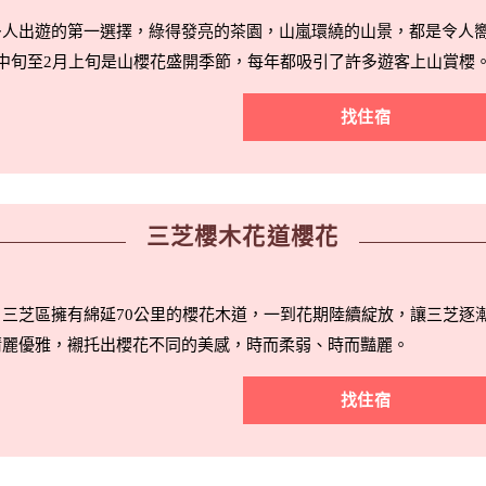
多人出遊的第一選擇，綠得發亮的茶園，山嵐環繞的山景，都是令人
中旬至2月上旬是山櫻花盛開季節，每年都吸引了許多遊客上山賞櫻
找住宿
三芝櫻木花道櫻花
三芝區擁有綿延70公里的櫻花木道，一到花期陸續綻放，讓三芝逐
清麗優雅，襯托出櫻花不同的美感，時而柔弱、時而豔麗。
找住宿