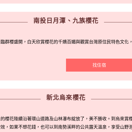
南投日月潭、九族櫻花
來臨群櫻盛開，白天欣賞櫻花的千嬌百媚與觀賞台灣原住民特色文化
！
找住宿
新北烏來櫻花
來的櫻花陸續沿著環山道路及山林瀑布綻放了，美不勝收。到烏來賞
療效，如果不想花錢，也可以到南勢溪畔的公共露天溫泉，享受山野