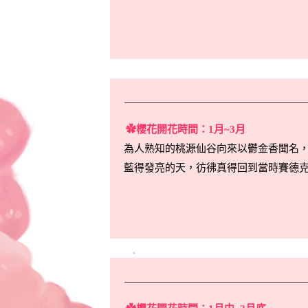
✿櫻花開花時間：1月~3月
為人熟知的桃源仙谷向來以鬱金香聞名
藍得發亮的天，彷彿真得回到當時賽德