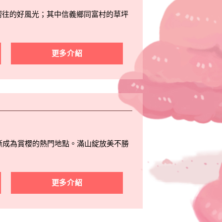
嚮往的好風光；其中信義鄉同富村的草坪
。
更多介紹
漸成為賞櫻的熱門地點。滿山綻放美不勝
更多介紹