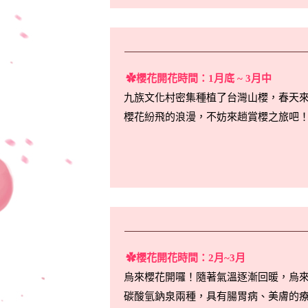
✿櫻花開花時間：1月底 ~ 3月中
九族文化村密集種植了台灣山櫻，春天
櫻花紛飛的浪漫，不妨來趟賞櫻之旅吧
✿櫻花開花時間：2月~3月
烏來櫻花開囉！隨著氣溫逐漸回暖，烏
碳酸氫鈉泉兩種，具有腸胃病、美膚的