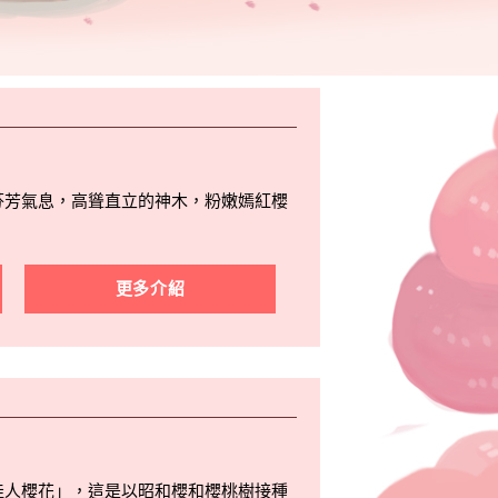
芬芳氣息，高聳直立的神木，粉嫩嫣紅櫻
更多介紹
佳人櫻花」，這是以昭和櫻和櫻桃樹接種