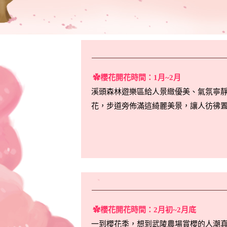
✿櫻花開花時間：1月~2月
溪頭森林遊樂區給人景緻優美、氣氛寧
花，步道旁佈滿這綺麗美景，讓人彷彿
✿櫻花開花時間：2月初~2月底
一到櫻花季，想到武陵農場賞櫻的人潮